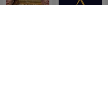
Vatikangeflüster - Der
Andreas Englisch Podcast
Христос
- auch für Atheisten
Pastor Ezequiel Molina
İLAHİ NEFESLER
Rosario