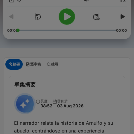
x
Síguenos en nuestras redes sociales oficiales:
音量
Instagram: https://www.instagram.com/relatosdell...
Facebook: https://www.facebook.com/relatos.dell...
Twitter: https://twitter.com/LadoRelatos
Email: contacto@relatosdelladooscuro.com
00:00
00:00
Conviértete en un supporter de este podcast:
https://www.spreaker.com/podcast/relatos-del-lado-oscuro-
-5421502/support
.
摘要
逐字稿
搜尋
單集摘要
長度
發佈於
38:52
03 Aug 2026
El narrador relata la historia de Arnulfo y su
abuelo, centrándose en una experiencia