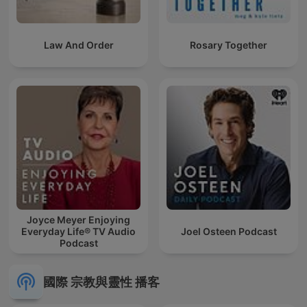
Law And Order
Rosary Together
Joyce Meyer Enjoying
Everyday Life® TV Audio
Joel Osteen Podcast
Podcast
國際 宗教與靈性 播客