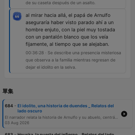
de su caseta después de un asalto.
al mirar hacia allá, el papá de Arnulfo
aseguraría haber visto parado ahí a un
hombre enjuto, con la piel muy tostada
con un pantalón blanco que los veía
fijamente, al tiempo que se alejaban.
00:36:28 · Se describe una presencia misteriosa
que observa a la familia mientras regresan de
dejar el idolito en la selva.
單集
-
684
El idolito, una historia de duendes _ Relatos del
lado oscuro
El narrador relata la historia de Arnulfo y su abuelo, centrándose en una experiencia laboral en la selva de Tabasco durante los años 50, donde enfrentaron fenómenos inexplicables atribuidos a la falta de permiso ante los dueños de la tierra. Tras recibir un ídolo de piedra de un hombre misterioso, el abuelo experimentó sucesos paranormales y problemas mecánicos en su hogar, lo que lo llevó a crear un altar en la selva para apaciguar a las entidades. Posteriormente, tras sobrevivir ileso a un ataque delictivo en Guerrero, el abuelo confirmó la protección de estos seres al hallar huellas extrañas alrededor de su caseta. Antes de morir, organizó un viaje para devolver el ídolo a la selva, presenciando una figura misteriosa durante su partida.
03 Aug 2026
-
683
Houska, la puerta del infierno _ Relatos del lado