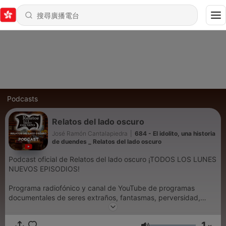
Podcasts
Relatos del lado oscuro
José Ramón Cantalapiedra
|
684 - El idolito, una historia
de duendes _ Relatos del lado oscuro
Podcast oficial de Relatos del lado oscuro ¡TODOS LOS LUNES
NUEVOS EPISODIOS!
Programa radiofónico y canal de YouTube de programas
documentales de seres extraños, fantasmas, perversidad,
sucesos inexplicables y adaptaciones dramatizadas de relatos
literarios de terror y misterio
1