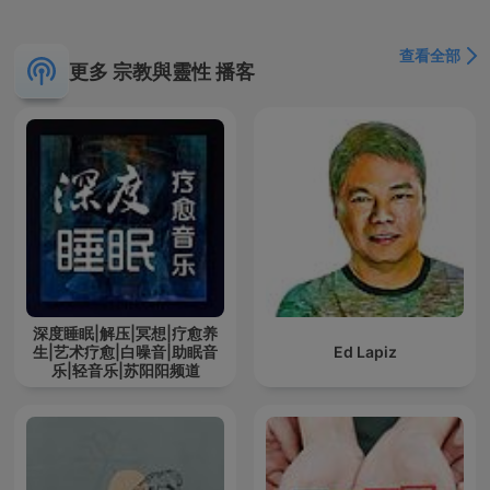
查看全部
更多 宗教與靈性 播客
深度睡眠|解压|冥想|疗愈养
生|艺术疗愈|白噪音|助眠音
Ed Lapiz
乐|轻音乐|苏阳阳频道