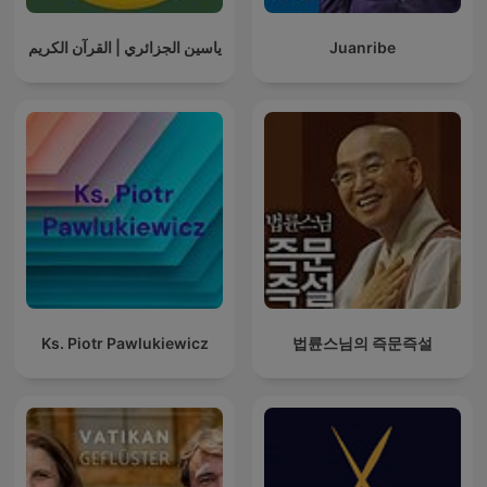
ياسين الجزائري | القرآن الكريم
Juanribe
Ks. Piotr Pawlukiewicz
법륜스님의 즉문즉설