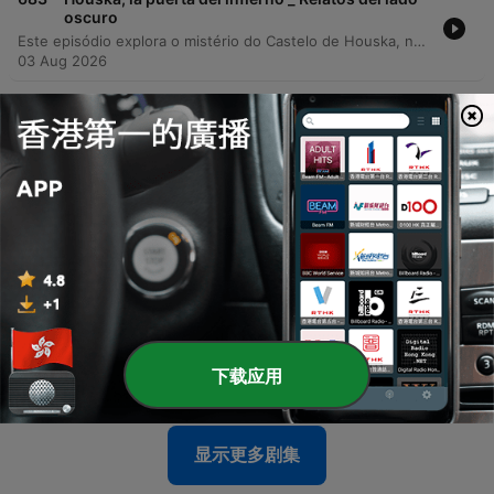
oscuro
Este episódio explora o mistério do Castelo de Houska, na República Checa, uma construção cuja arquitetura sugere que seu propósito não era a defesa externa, mas sim o confinamento de entidades vindas de uma fenda no subsolo. A narrativa detalha as crenças sobre este portal para o inferno e a iconografia demoníقia presente em suas estruturas. A investigação percorre desde os relatos de terror de soldados no século XVII até o uso do local por organizações nazistas para ritos ancestrais e sacrifícios. O episódio aborda também as tentativas soviéticas de transformar o castelo em um sanatório, que foram interrompidas por eventos misteriosos, como contaminações radioativas e acidentes inexplicáveis.
03 Aug 2026
-
682
El Ku Klux Klan y otros casos (solo audio)_
Relatos del lado oscuro
Este episodio analiza el fenómeno histórico y contemporáneo de los linchamientos, explorando sus raíces etimológicas y sus manifestaciones en distintos contextos globales. Se examina la historia de Estados Unidos, desde el origen del término vinculado a Charles Lynch hasta la brutalidad del Ku Klux Klan y el uso de postales macabras como recuerdo de ejecuciones extrajudiciales basadas en la supremacía racial. Asimismo, se establece un contraste con la dinámica observada en México, donde los linchamientos suelen derivar de una crisis de impunidad y la propagación de rumores en comunidades marginadas. El análisis concluye comparando estas prácticas con situaciones extremas en otros continentes, donde la violencia surge por necesidades básicas o conflictos religiosos, subrayando que el linchamiento persiste como una práctica brutal en el siglo XXI.
03 Aug 2026
-
681
Experimento Bacci, las voces de los muertos
||Relatos del lado oscuro
Este episodio explora el fenómeno de la transcomunicación instrumental, diferenciando entre psicofonías y técnicas complejas como las voces directas. Se profundiza en la historia del investigador italiano Marcelo Bacci, quien utilizaba radios de bulbos para captar mensajes de personas fallecidas a través de la onda corta. Asimismo, se detallan investigaciones científicas y experimentos realizados para verificar la autenticidad de estas voces, incluyendo pruebas técnicas para descartar fraudes. El episodio aborda también el papel de los espíritus guías en el proceso mediúmico y analiza mensajes sobre la vida después de la muerte encontrados en las grabaciones de Bacci.
27 Jul 2026
-
680
La muerte de Juan Pablo I ¿Conspiración ||
Relatos del lado oscuro
Este episodio analiza el histórico caso de la muerte de Juan Pablo I, explorando el contexto de una Iglesia Católica marcada por las reformas del Concilio Vaticano II y tensiones internas. A través de diversas fuentes documentales, se examina la vida de Albino Luciani, desde su humilde infancia hasta su breve pero impactante pontificado. El programa profundiza en las controversias y teorías de conspiración que rodean su inesperado fallecimiento a los 33 días de asumir el cargo. Se detallan las irregularidades en el manejo de su cuerpo, la falta de una autopsia y las presuntas implicaciones de figuras como Paul Marcinkus, vinculando estos eventos con escándalos financieros, la mafia y profecías religiosas.
下载应用
27 Jul 2026
显示更多剧集