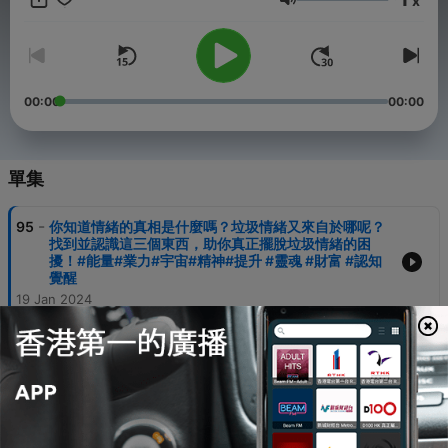
x
音量
00:00
00:00
單集
-
95
你知道情緒的真相是什麼嗎？垃圾情緒又來自於哪呢？
找到並認識這三個東西，助你真正擺脫垃圾情緒的困
擾！#能量#業力#宇宙#精神#提升 #靈魂 #財富 #認知
覺醒
19 Jan 2024
-
94
99%的人都沒有注意到的問題，為什麼說人生實苦？我
們受苦的根源在哪里？又該如何破解它呢？#能量#業力
#宇宙#精神#提升 #靈魂 #財富 #認知覺醒
18 Jan 2024
-
93
你知道楞嚴經究竟講的什麼嗎？為什麼說開悟要讀楞嚴