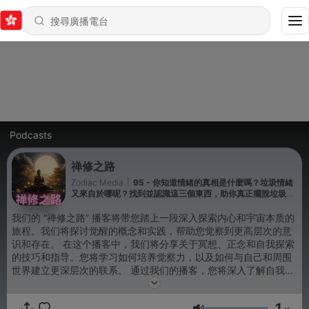
Podcasts
禅修之路
Zodiac Media
|
95 - 你知道情緒的真相是什麼嗎？垃圾情緒
又來自於哪呢？找到並認識這三個東西，助你真正擺脫垃圾情
緒的困擾！#能量#業力#宇宙#精神#提升 #靈魂 #財富 #認知
覺醒
我们的 “禅修之路” 播客将带您踏上一段深入探索内心和宇宙本质的
旅程。我们将探讨觉醒的概念和实践，帮助您觉察到更高层次的意
识和存在。 在这个播客中，我们将分享关于冥想、正念和自我探索
的技巧和指导。您将学习如何培养觉察力，以及如何与自己和周围
世界建立更深层次的联系。 通过我们的播客，您将深入了解自我觉
醒的重要性，以及如何将这种觉醒的意识融入到日常生活中。让我
们一起启程，探索内心深处的智慧和意义，迈向更高的觉醒状态。
1