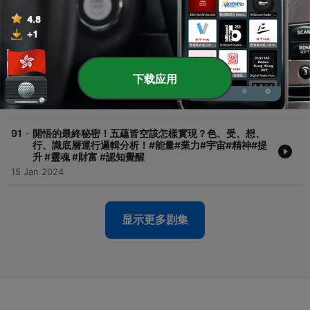
經？它的核心法門是什麼？這個視頻幫你徹底弄懂它的
核心要義！#能量#業力#宇宙#精神#提升 #靈魂 #財富
#認知覺醒
17 Jan 2024
-
92
你知道潛意識的威力有多大嗎？超90%的人都被它困住
下载应用
了！扭轉你人生的關鍵卡點，從轉變潛意識開始！#能
量#業力#宇宙#精神#提升 #靈魂 #財富 #認知覺醒
16 Jan 2024
-
91
開悟的最終秘密！五蘊皆空該怎樣實現？色、受、想、
行、識底層運行邏輯分析！#能量#業力#宇宙#精神#提
升 #靈魂 #財富 #認知覺醒
15 Jan 2024
显示更多剧集