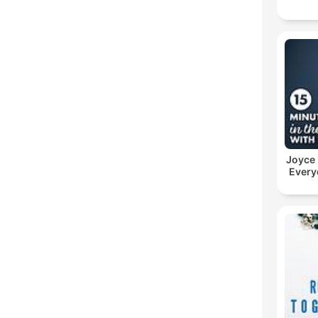
Joyce
Every