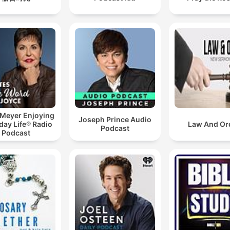
 Meyer Enjoying
Joseph Prince Audio
day Life® Radio
Law And Or
Podcast
Podcast