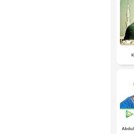
K
Abdul