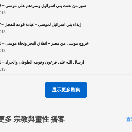
048 – صور من تعنت بني اسرائيل وتمردهم على موسى
013
047 – إيذاء بني اسرائيل لموسى – عبادة قومه للعجل
013
046 – خروج موسى من مصر – انفلاق البحر ونجاة موسى
013
045 – ارسال الله على فرعون وقومه الطوفان والجراد
013
显示更多剧集
更多 宗教與靈性 播客
查