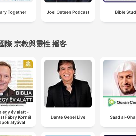
ary Together
Joel Osteen Podcast
Bible Stu
國際 宗教與靈性 播客
a egy év alatt -
st Fábry Kornél
Dante Gebel Live
Saad al-Gh
spök atyával