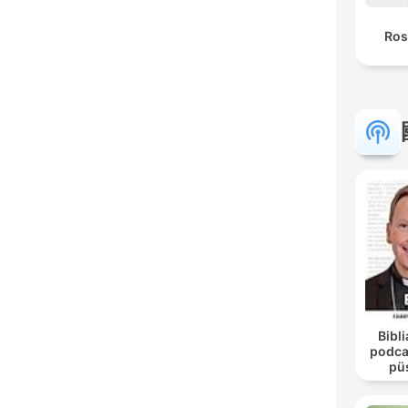
Ros
Bibli
podca
pü