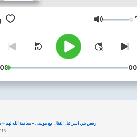
音量
:00
00
049 – رفض بني اسرائيل القتال مع موسى – معاقبة الله لهم
013