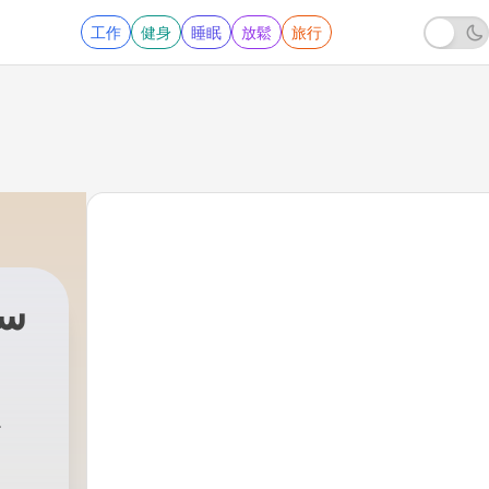
工作
健身
睡眠
放鬆
旅行
سل
49 - 049 – رفض بني اسرائيل القتال مع موسى – معاقبة الله لهم
|
الفقير الى الله