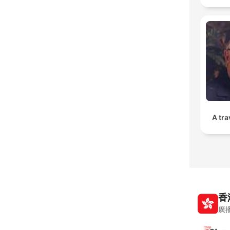
A tra
香
廣