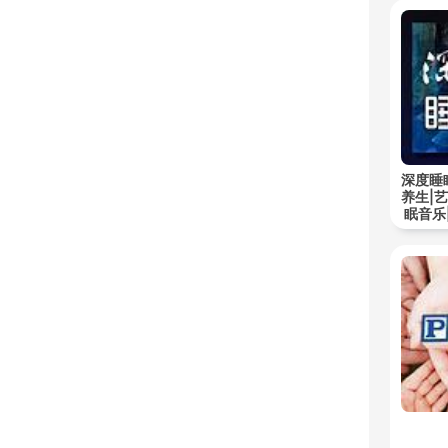
深度睡
养生|
眠音乐