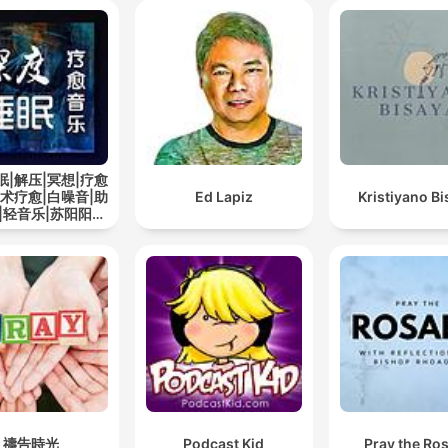
眠|解压|冥想|疗愈
艺术疗愈|白噪音|助
Ed Lapiz
Kristiyano B
|轻音乐|苏阳阳频
道
禱告時光
Podcast Kid
Pray the Ro