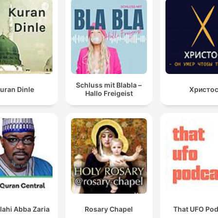
Schluss mit Blabla –
uran Dinle
Христо
Hallo Freigeist
lahi Abba Zaria
Rosary Chapel
That UFO Pod