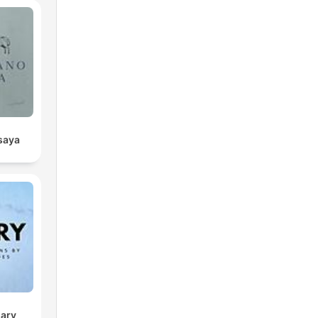
isaya
sary