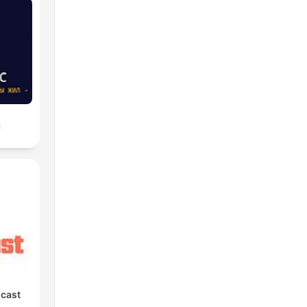
с
cast