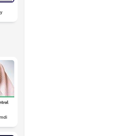
dy
amdi