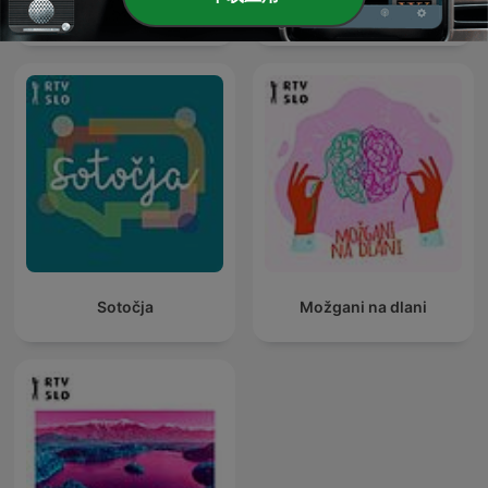
Radio GA - GA
Intelekta
Sotočja
Možgani na dlani