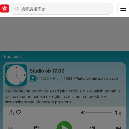
Podcasts
Studio ob 17.00
RTVSLO – Prvi
|
4405 - Tedenski aktualni mozaik
Vsakodnevna pogovorna radijska oddaja o aktualnih temah je
zasnovana po načelu okrogle mize in edina tovrstna v
slovenskem radiofonskem prostoru.
1
x
音量