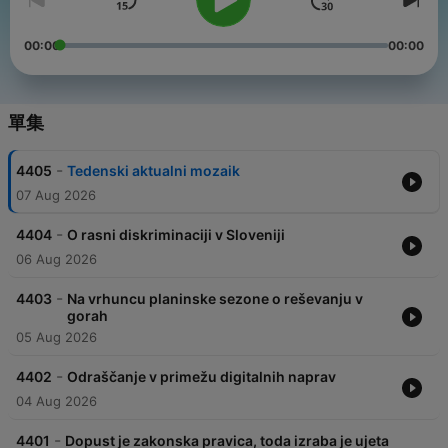
00:00
00:00
單集
-
4405
Tedenski aktualni mozaik
07 Aug 2026
-
4404
O rasni diskriminaciji v Sloveniji
06 Aug 2026
-
4403
Na vrhuncu planinske sezone o reševanju v
gorah
05 Aug 2026
-
4402
Odraščanje v primežu digitalnih naprav
04 Aug 2026
-
4401
Dopust je zakonska pravica, toda izraba je ujeta