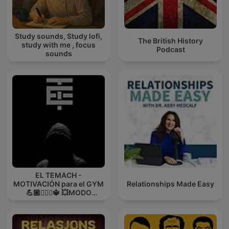
Study sounds, Study lofi,
The British History
study with me , focus
Podcast
sounds
EL TEMACH -
MOTIVACIÓN para el GYM
Relationships Made Easy
💪🏼🏋🏻‍♀🔱 💥MODO
GUERRA💥