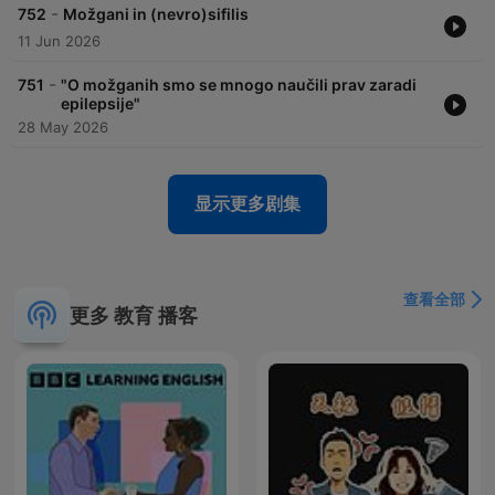
-
752
Možgani in (nevro)sifilis
11 Jun 2026
-
751
"O možganih smo se mnogo naučili prav zaradi
epilepsije"
28 May 2026
显示更多剧集
查看全部
更多 教育 播客