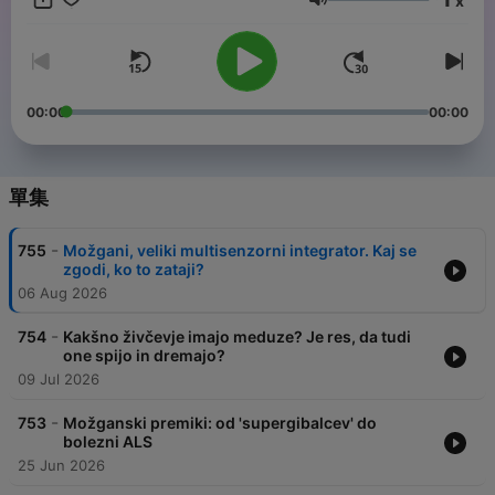
x
音量
00:00
00:00
單集
-
755
Možgani, veliki multisenzorni integrator. Kaj se
zgodi, ko to zataji?
06 Aug 2026
-
754
Kakšno živčevje imajo meduze? Je res, da tudi
one spijo in dremajo?
09 Jul 2026
-
753
Možganski premiki: od 'supergibalcev' do
bolezni ALS
25 Jun 2026