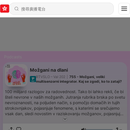
Podcasts
Možgani na dlani
RTVSLO – Val 202
|
755 - Možgani, veliki
multisenzorni integrator. Kaj se zgodi, ko to zataji?
100 milijard razlogov za radovednost. Tako bi lahko rekli, če bi
šteli nevrone v naših možganih. Jutranja rubrika brska po svetu
nevroznanosti, na poljuden način, s pomočjo domačih in tujih
strokovnjakov, pojasnjuje fenomene, s katerimi se srečujemo
vsak dan, sledi novostim v raziskovanju možganov, pojasnjuje
delovanje in funkcije tega neverjetnega organa in skrbi tudi za
možgansko jutranjo rekreacijo.
1