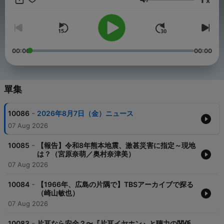
x
す。 https://www.tbs.co.jp/radio/podcast/en.html 制作：TBSラ
音量
ジオ TBS Podcastサイト：https://www.tbsradio.jp/podcast/
00:00
00:00
單集
-
10086
2026年8月7日（金）ニュース
07 Aug 2026
-
10085
【報告】令和8年熊本地震、激甚災害に指定～現地
は？（宮原奈萌／奥村奈津美）
07 Aug 2026
-
10084
【1966年、広島の片隅で】TBSアーカイブで探る
（崎山敏也）
07 Aug 2026
-
10083
片耳なら安全？〜『片耳イヤホン』と聴力の関係