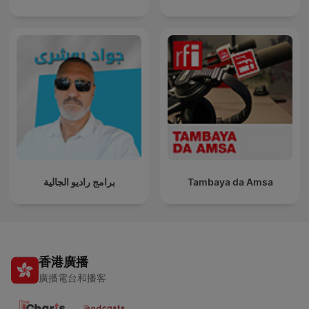
برامج راديو الجالية
Tambaya da Amsa
香港廣播
廣播電台和播客