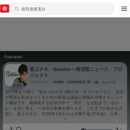
Podcasts
荻上チキ・Session～発信型ニュース・プロ
ジェクト
TBS RADIO
|
10086 - 2026年8月7日（金）ニュース
2013年より続く「知る→わかる→動かす」をコンセプトに、自由
で寛容な社会をつくるための良質な議論と情報を共有するニュー
ス番組です。複雑化する社会の中で「何が、なぜ起きているの
か」を共に考え、一歩先の未来を探ります。これまでの歩みを大
切に、荻上チキと、2026年4月からは片桐千晶(月木金)、山本恵
里伽(火)、日比麻音子(水)がパーソナリティーを務めます。 番組
作りの参考のため、以下のアンケートにご協力をお願いいたしま
1