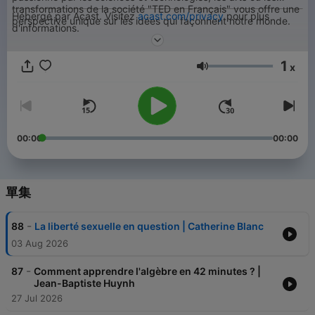
transformations de la société "TED en Français" vous offre une
Hébergé par Acast. Visitez
acast.com/privacy
pour plus
perspective unique sur les idées qui façonnent notre monde.
d'informations.
1
x
音量
00:00
00:00
單集
-
88
La liberté sexuelle en question | Catherine Blanc
03 Aug 2026
-
87
Comment apprendre l'algèbre en 42 minutes ? |
Jean-Baptiste Huynh
27 Jul 2026