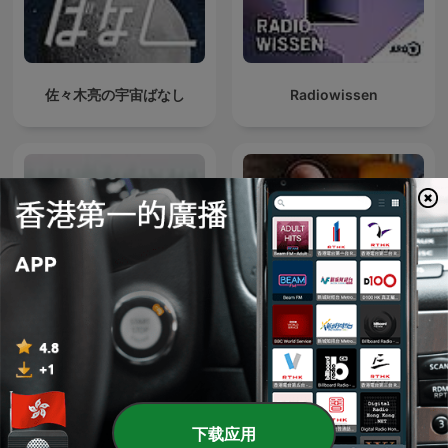
佐々木亮の宇宙ばなし
Radiowissen
The Metabolic Classroom
Unexplained
with Dr. Ben Bikman
下载应用