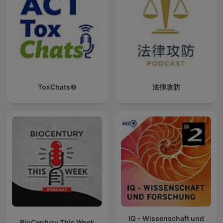
ToxChats©
法律攻防
IQ - Wissenschaft und
BioCentury This Week