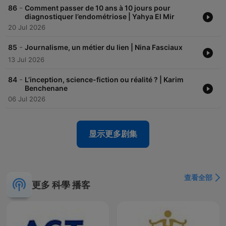
-
86
Comment passer de 10 ans à 10 jours pour
diagnostiquer l’endométriose | Yahya El Mir
20 Jul 2026
-
85
Journalisme, un métier du lien | Nina Fasciaux
13 Jul 2026
-
84
L’inception, science-fiction ou réalité ? | Karim
Benchenane
06 Jul 2026
显示更多剧集
查看全部
更多 科學 播客