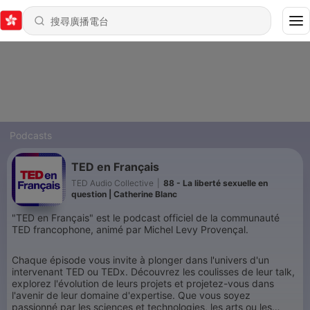
Podcasts
TED en Français
TED Audio Collective
|
88 - La liberté sexuelle en
question | Catherine Blanc
"TED en Français" est le podcast officiel de la communauté
TED francophone, animé par Michel Levy Provençal.
Chaque épisode vous invite à plonger dans l'univers d'un
intervenant TED ou TEDx. Découvrez les coulisses de leur talk,
explorez l'évolution de leurs projets et projetez-vous dans
l'avenir de leur domaine d'expertise. Que vous soyez
passionné par les sciences et technologies, les arts ou les