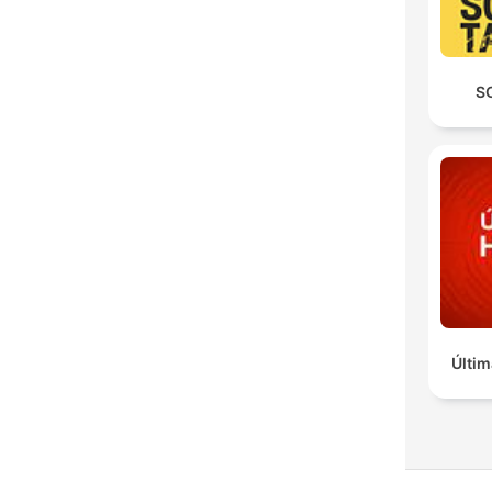
S
Últim