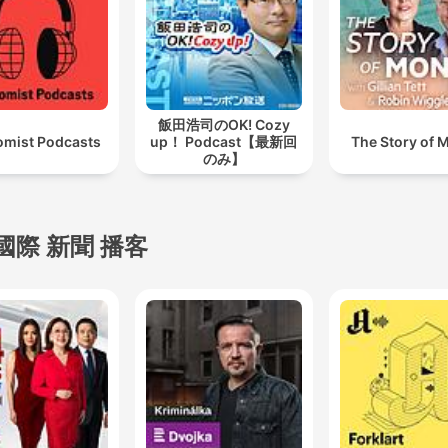
飯田浩司のOK! Cozy
mist Podcasts
up！ Podcast【最新回
The Story of 
のみ】
國際 新聞 播客