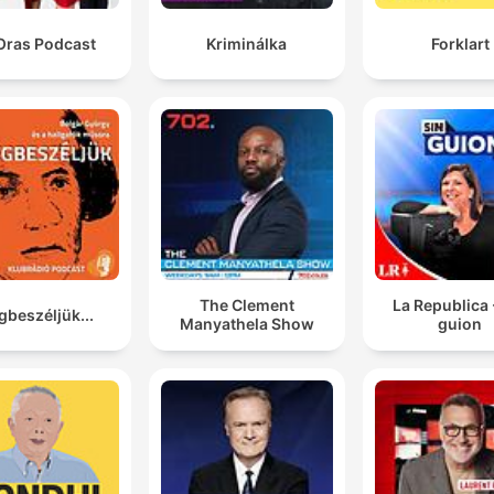
Oras Podcast
Kriminálka
Forklart
The Clement
La Republica 
beszéljük...
Manyathela Show
guion