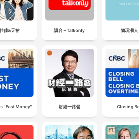
佳倩&天祐
講台 – Talkonly
物玩潮人
s "Fast Money"
財經一路發
Closing Be