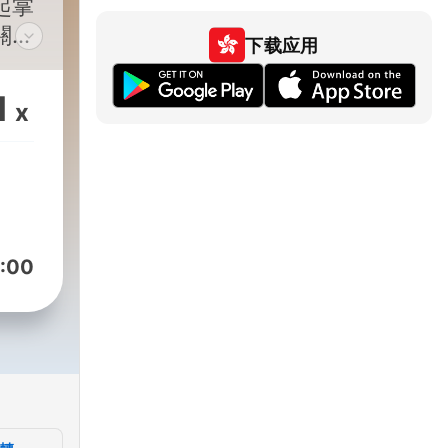
起掌
關心
下载应用
dOn
1
x
:00