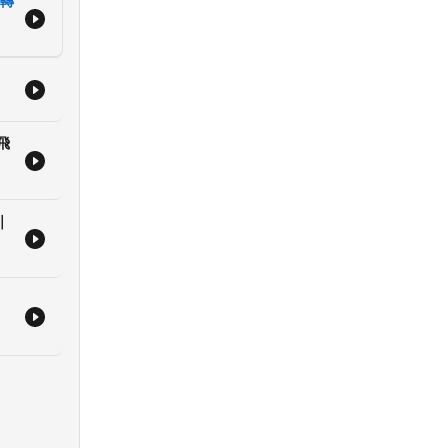
迴轉
飛
｜