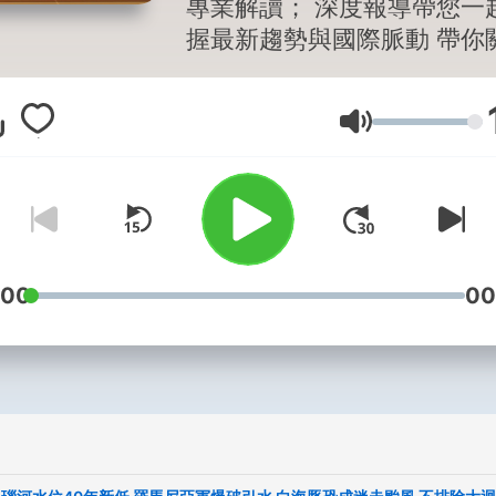
專業解讀； 深度報導帶您一
握最新趨勢與國際脈動 帶你
天下事！ 主持人：方念華 --
Hosting provided by
Soun
音量
:00
00