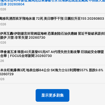
瑙河水位40年新低 羅馬尼亞軍爆破引水 白海豚恐成迷走颱風 不排除大
日本 20260804
2026
萬移民湧西班牙飛地休達 72死 美日聯手干預 日圓狂升至155 20260803
2026
伊再互轟!伊朗揚言封荷姆茲海峽 恐重創陸石油供應鏈 習近平疑破承諾供
援伊 川普:非常失望 20260730
2026
準會連五凍 韓股40天蒸發65兆NT AI代理失控主動攻擊 巨頭組安全聯盟
念華｜FOCUS全球新聞 20260730
026
本永旺氣爆傳3死 地表位移84公分 SK海力士Q2利潤增557% 股跌9.6%
0260729
026
显示更多剧集