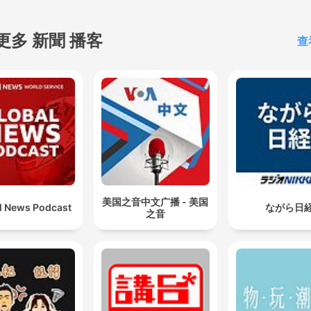
更多 新聞 播客
查
美国之音中文广播 - 美国
l News Podcast
ながら日
之音