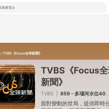
TVBS《Focus全球新聞》
TVBS《Focus
新聞》
TVBS
|
859 - 多瑙河水位40年新低 羅馬尼亞軍爆破引水 白海豚恐成迷走颱風 不排除大迴轉撲日本 20260804
面對變動的世局，提供即時