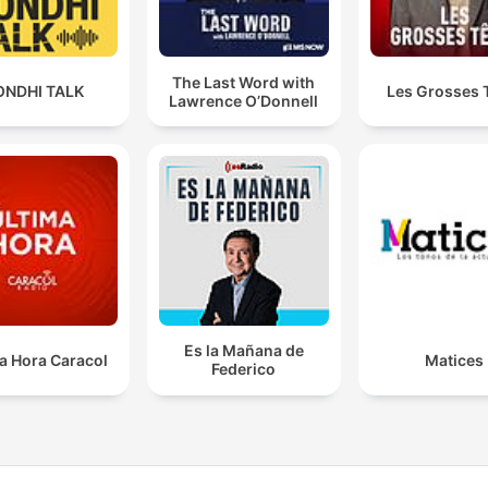
The Last Word with
ONDHI TALK
Les Grosses 
Lawrence O’Donnell
Es la Mañana de
a Hora Caracol
Matices
Federico