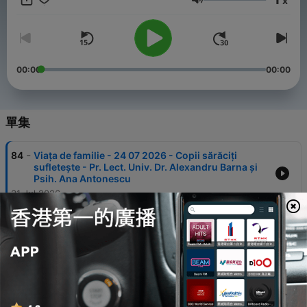
x
operele Sfinților Părinți și din experiența de specialitate a unor
音量
psihologi creștini.
00:00
00:00
單集
-
84
Viața de familie - 24 07 2026 - Copii sărăciți
sufletește - Pr. Lect. Univ. Dr. Alexandru Barna și
Psih. Ana Antonescu
31 Jul 2026
-
83
Viața de familie - 17 07 2026 - Impactul relației
părinților asupra copiilor - Pr. Asist. Univ. Iulian
Grobnicu și Psih. Ana Zlătaru
24 Jul 2026
-
82
Viața de familie - 10 07 2026 - Alegerea soților și
vindecarea lăuntrică - Protos. Psih. Dr. Athanasie