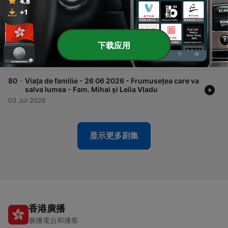
Ulea și Psih. Mariana Bășturea
17 Jul 2026
-
81
Viața de familie - 03 07 2026 - Psihoterapie pentru
ortodocși - Prof. Univ. Dr. Adrian Opre și Psih. Dr.
下载应用
Andreea Cîntărețu
10 Jul 2026
-
80
Viața de familie - 26 06 2026 - Frumusețea care va
salva lumea - Fam. Mihai și Lelia Vladu
03 Jul 2026
显示更多剧集
香港廣播
廣播電台和播客