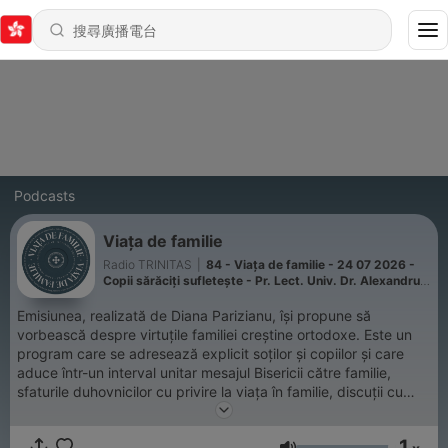
Podcasts
Viața de familie
Radio TRINITAS
|
84 - Viața de familie - 24 07 2026 -
Copii sărăciți sufletește - Pr. Lect. Univ. Dr. Alexandru
Barna și Psih. Ana Antonescu
Emisiunea, realizată de Diana Parizianu, își propune să
vorbească despre virtuțile familiei creștine ortodoxe. Este un
program care se adresează explicit soților și copiilor și care
aduce într-un interval unitar mesajul Bisericii către familie,
sfaturile duhovnicilor cu privire la viața în familie, discuții cu
specialiști despre problemele care pot apărea în viața de
familie și propuneri de soluții extrase din Sfânta Scriptură, din
1