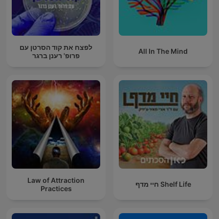
לפצח את קוד הסרטן עם
All In The Mind
פרופ' רענן ברגר
Law of Attraction
חיי מדף Shelf Life
Practices