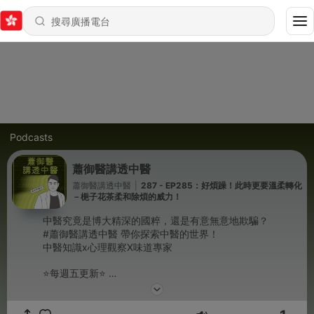
Podcasts
蕭御醫講透中醫
蕭御醫講透中醫
|
287 - EP285：好煩躁！此時更要溫柔轉化
－梔子花茶柔和除煩的威力！
中醫究竟是博大精深的國粹，還是有意無意地欺騙？
#蕭御醫講透中醫 帶你探索中醫的世界！
中醫知識x心理觀察X味道專家
⭐每週五更新⭐
🔎Facebook｜蕭御醫講透中醫
歡迎敲碗主題留言給我們，我們會於節目中解答唷！