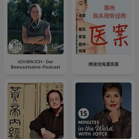
ICH BIN ICH - Der
精读倪海厦医案
Bewusstseins-Podcast