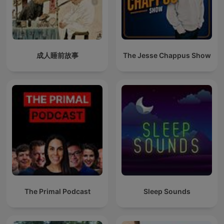
成人睡前故事
The Jesse Chappus Show
The Primal Podcast
Sleep Sounds