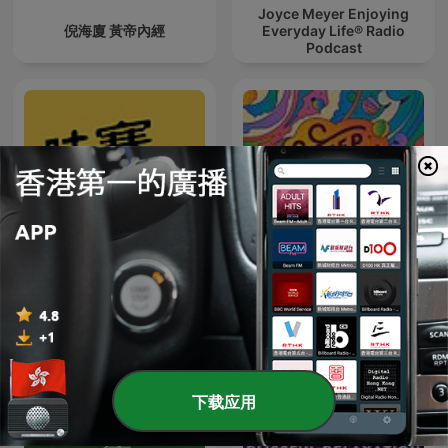
Joyce Meyer Enjoying
倪海廈 黃帝內經
Everyday Life® Radio
Podcast
Sleep Magic: Sleep
哇賽心理學
Hypnosis & Meditation for
Sleep Podcast
下载应用