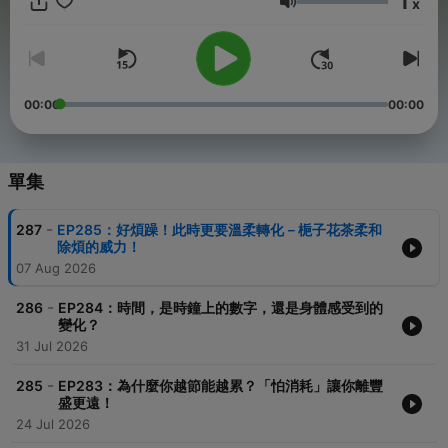
1
x
音量
©Podcast by 蕭御醫、Sean
#蕭家駒中醫師 #蕭家駒 #蕭御醫
Powered by
Firstory Hosting
00:00
00:00
單集
-
287
EP285：好煩躁！此時更要溫柔轉化－梔子花茶柔和
除煩的威力！
07 Aug 2026
-
286
EP284：時間，是時鐘上的數字，還是身體感受到的
變化？
31 Jul 2026
-
285
EP283：為什麼你越節能越累？「怕消耗」讓你離豐
盛更遠！
24 Jul 2026