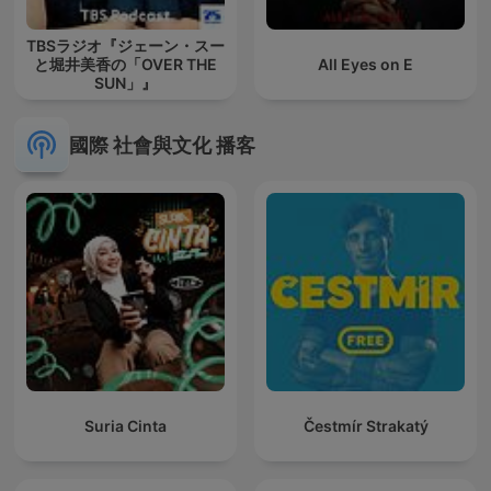
TBSラジオ『ジェーン・スー
と堀井美香の「OVER THE
All Eyes on E
SUN」』
國際 社會與文化 播客
Suria Cinta
Čestmír Strakatý