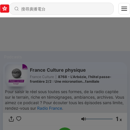
Podcasts
France Culture physique
France Culture
|
8768 - L'Arbézie, l’hôtel passe-
frontière 2/2 : Une micronation…familiale
Pour saisir le réel sous toutes ses formes, de la radio captée
sur le terrain, riche en témoignages, ambiances, archives. Vous
aimez ce podcast ? Pour écouter tous les épisodes sans limite,
rendez-vous sur
Radio France
.
1
x
音量