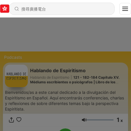
Podcasts
Hablando de Espiritismo
Hablando de Espiritismo
|
121 - 182-184 Capítulo XV.
Médiums escribientes o psicógrafos | Libro de los
Médiums | 28.07.2026
Bienvenidos/as a este canal dedicado a la divulgación del
Espiritismo en Español. Aquí encontrarás conferencias, charlas
y reflexiones de sobre diferentes temas bajo la perspectiva
Espiritista.
1
x
音量