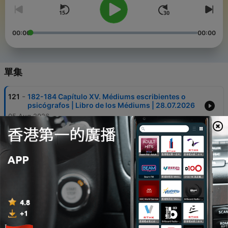
00:00
00:00
單集
-
121
182-184 Capítulo XV. Médiums escribientes o
psicógrafos | Libro de los Médiums | 28.07.2026
05 Aug 2026
-
120
178-181 Capítulo XV. Médiums escribientes o
psicógrafos | Libro de los Médiums | 21.07.2026
29 Jul 2026
-
119
172-174 Capítulo XIV. Acerca de los médiums |
Libro de los Médiums
15 Jul 2026
-
118
166-168 Capítulo XIV. Acerca de los médiums |
Libro de los Médiums | 30.06.2026