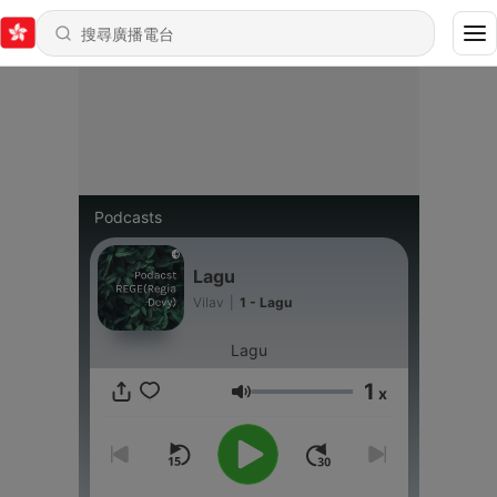
Podcasts
Lagu
Vilav
|
1 - Lagu
Lagu
1
x
音量