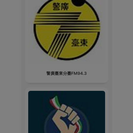
警廣臺東分臺FM94.3