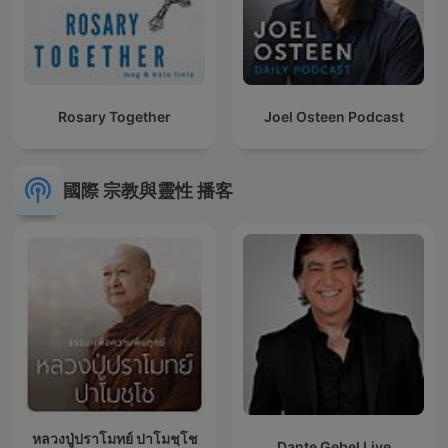
Rosary Together
Joel Osteen Podcast
國際 宗教與靈性 播客
หลวงปู่ปราโมทย์ ปาโมชฺโช
Dante Gebel Live