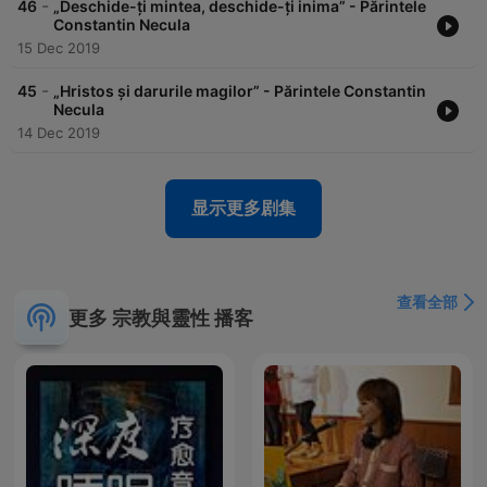
-
46
„Deschide-ți mintea, deschide-ți inima” - Părintele
Constantin Necula
15 Dec 2019
-
45
„Hristos și darurile magilor” - Părintele Constantin
Necula
14 Dec 2019
显示更多剧集
查看全部
更多 宗教與靈性 播客