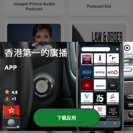
Joseph Prince Audio
Podcast Kid
Podcast
Joyce Meyer Enjoying
Everyday Life® Radio
Law And Order
Podcast
下载应用