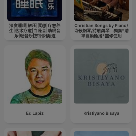
深度睡眠|解压|冥想|疗愈养
Christian Songs by Piano/
生|艺术疗愈|白噪音|助眠音
诗歌钢琴/詩歌鋼琴 - 獨奏*清
乐|轻音乐|苏阳阳频道
單自動輪播*靈修使用
Ed Lapiz
Kristiyano Bisaya