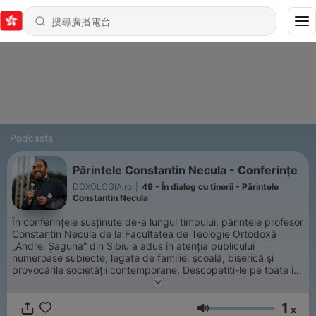
Podcasts
Părintele Constantin Necula - Conferințe
DOXOLOGIA.ro
|
49 - În dialog cu tinerii - Părintele
Constantin Necula
În conferințele susținute de-a lungul timpului, părintele profesor
Constantin Necula de la Facultatea de Teologie Ortodoxă
„Andrei Șaguna” din Sibiu a adus în atenția publicului
numeroase subiecte, legate de familie, școală, biserică şi
provocările societății contemporane. Descopetiți-le pe toate în
noul nostru playlist de Spotify, apoi dați-le de veste și
prietenilor!
1
x
音量