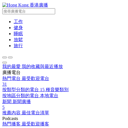
香港廣播
工作
健身
睡眠
放鬆
旅行
我的最愛
我的收藏與最近播放
廣播電台
熱門電台
最受歡迎電台
31
按類型分類的電台
15 種音樂類別
按地區分類的電台
本地電台
新聞
新聞廣播
5
推薦內容
最佳電台清單
Podcasts
熱門播客
最受歡迎播客