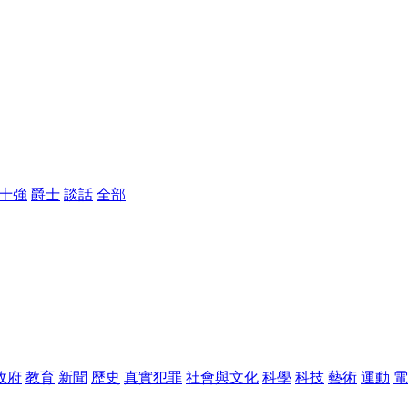
四十強
爵士
談話
全部
政府
教育
新聞
歷史
真實犯罪
社會與文化
科學
科技
藝術
運動
電