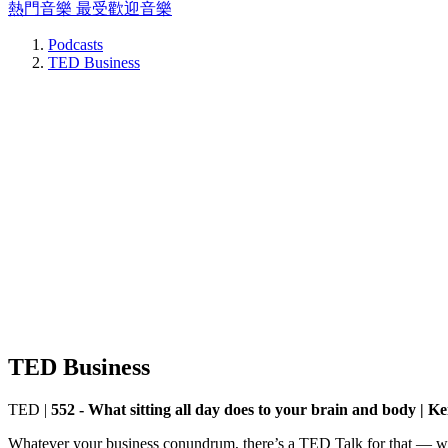
熱門音樂
最受歡迎音樂
Podcasts
TED Business
TED Business
TED
|
552 - What sitting all day does to your brain and body | K
Whatever your business conundrum, there’s a TED Talk for that — whet