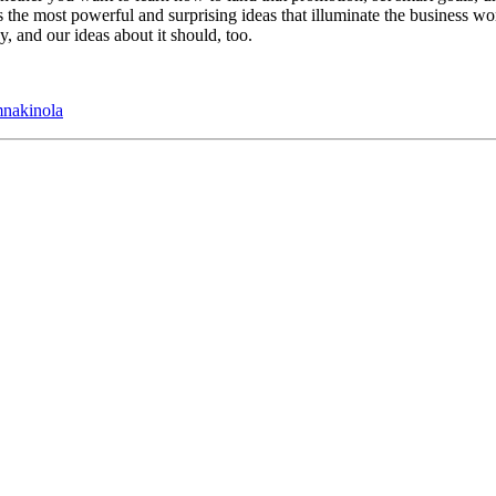
he most powerful and surprising ideas that illuminate the business wor
, and our ideas about it should, too.
nakinola