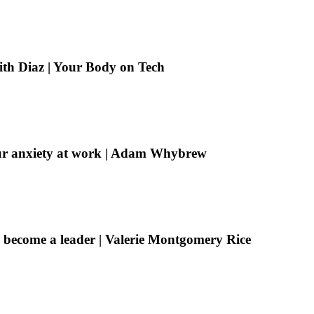
eith Diaz | Your Body on Tech
ur anxiety at work | Adam Whybrew
 become a leader | Valerie Montgomery Rice