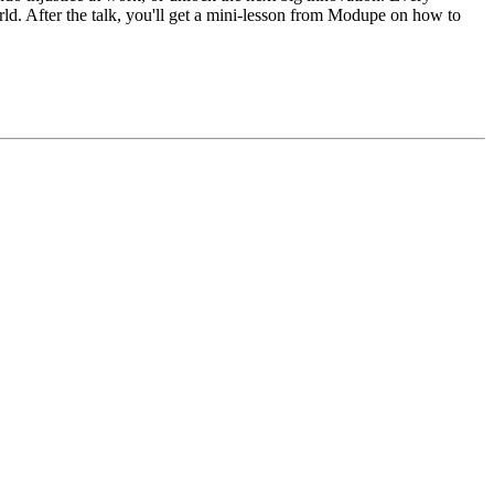
ld. After the talk, you'll get a mini-lesson from Modupe on how to