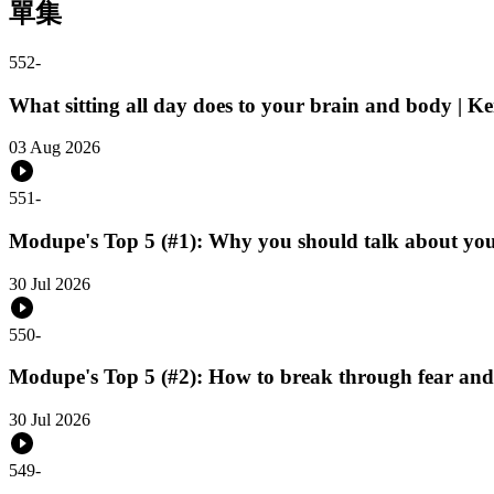
單集
552
-
What sitting all day does to your brain and body | K
03 Aug 2026
551
-
Modupe's Top 5 (#1): Why you should talk about yo
30 Jul 2026
550
-
Modupe's Top 5 (#2): How to break through fear and
30 Jul 2026
549
-