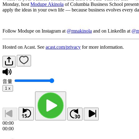
Monday, host
Modupe Akinola
of Columbia Business School presents t
apply the ideas in your own life — because business evolves every day
Follow Modupe on Instagram at
@mnakinola
and on LinkedIn at
@m
Hosted on Acast. See
acast.com/privacy
for more information.
音量
1
x
00:00
00:00