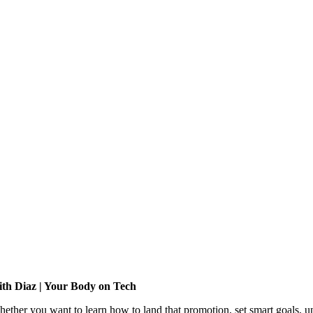
eith Diaz | Your Body on Tech
her you want to learn how to land that promotion, set smart goals, und