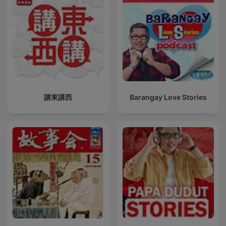
講東講西
Barangay Love Stories