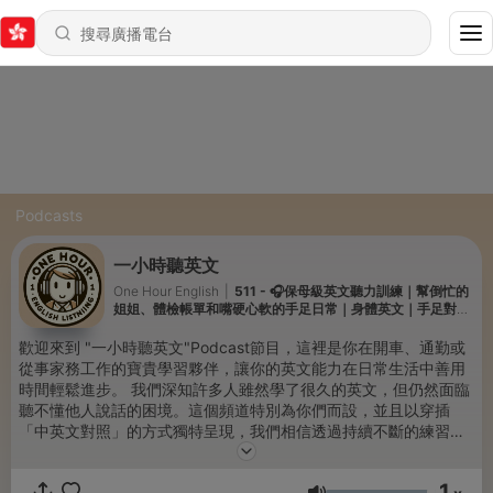
Podcasts
一小時聽英文
One Hour English
|
511 - 🎧保母級英文聽力訓練｜幫倒忙的
姐姐、體檢帳單和嘴硬心軟的手足日常｜身體英文｜手足對話
｜B1英文｜English Listening Practice（附中文翻譯）
歡迎來到 "一小時聽英文"Podcast節目，這裡是你在開車、通勤或
從事家務工作的寶貴學習夥伴，讓你的英文能力在日常生活中善用
時間輕鬆進步。 我們深知許多人雖然學了很久的英文，但仍然面臨
聽不懂他人說話的困境。這個頻道特別為你們而設，並且以穿插
「中英文對照」的方式獨特呈現，我們相信透過持續不斷的練習，
你能夠更快上手，能夠聽懂別人想表達什麼，並能夠流暢地與人交
談。 我們的影片特色包括： 中英文對照：中文和英文相互輔助，幫
1