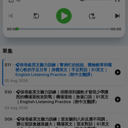
x
助你更容易理解和記住英語表達方式。 逼真的英語對話：真實場景
音量
下的對話，讓你感受到英語的實際應用，提高聽力理解。 隨時隨地
的學習：我們的影片設計讓你可以在開車、通勤或做家務工作的同
時，充分利用寶貴的時間進行英語學習。 多元的主題：無論是旅
遊、文化、新聞還是娛樂，我們的影片涵蓋了各種主題，滿足不同
人的興趣。 無論你是初學者還是已經有一定英語基礎的學習者，我
00:00
00:00
們都為你提供了合適的聽力練習。訂閱我們的節目，享受學習的樂
趣，同時提升你的英語聽力。 別忘了分享給你的朋友，讓更多人一
起在生活中實現英語進步的目標。無論你是準備考試、提升工作技
能還是純粹愛好英語，"一小時聽英文"都是你的最佳學習夥伴。讓
單集
我們一起開始，讓英語能力變得更好，並能夠在日常生活中流暢地
與人交談吧！ -- Hosting provided by
SoundOn
-
511
🎧保母級英文聽力訓練｜幫倒忙的姐姐、體檢帳單和嘴
硬心軟的手足日常｜身體英文｜手足對話｜B1英文｜
English Listening Practice（附中文翻譯）
05 Aug 2026
-
510
🎧保母級英文聽力訓練｜排隊排到腿軟才發現少帶護
照的機場退稅攻防戰｜機場退稅｜旅遊口語｜B1英文
｜English Listening Practice（附中文翻譯）
03 Aug 2026
-
509
🎧保母級英文聽力訓練｜室友聽到八卦反應不同調，
辦公室誤會越滾越大｜職場英文｜室友對話｜B1英文