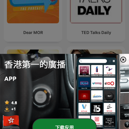
Dear MOR
TED Talks Daily
TBSラジオ『ジェーン・スー
香港電台：古今風雲人物
と堀井美香の「OVER THE
SUN」』
下载应用