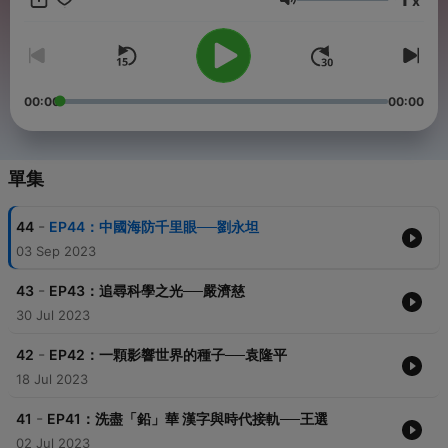
x
音量
00:00
00:00
單集
-
44
EP44：中國海防千里眼──劉永坦
03 Sep 2023
-
43
EP43：追尋科學之光──嚴濟慈
30 Jul 2023
-
42
EP42：一顆影響世界的種子──袁隆平
18 Jul 2023
-
41
EP41：洗盡「鉛」華 漢字與時代接軌──王選
02 Jul 2023