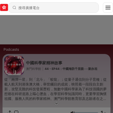
Podcasts
中國科學家精神故事
澳門科學館
|
44 - EP44：中國海防千里眼──劉永坦
從「兩彈一星」到「北斗」「蛟龍」；從量子通信到分子育種；從
載人航天到港珠澳大橋，舉世矚目的成就，映照着一段段自主創
新，攻堅克難的科技發展歷程，無數中國科學家為了科技强國的夢
想都在科研道路上嘔心瀝血，在學習科學知識同時，更要學習胸懷
祖國、服務人民的科學家精神。澳門科學館教育部及志願者在之後
每個星期都會更新一位中國科學家的奮鬥故事。
1
Powered by
Firstory Hosting