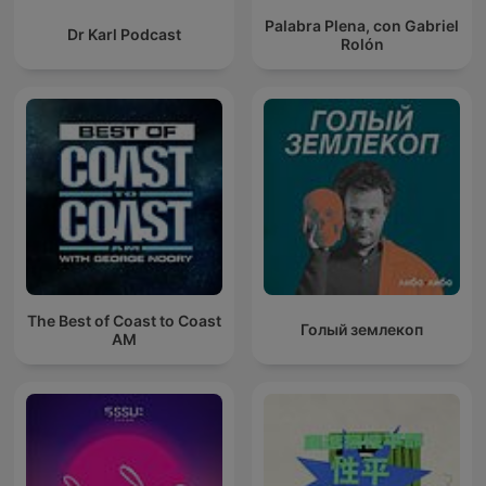
Palabra Plena, con Gabriel
Dr Karl Podcast
Rolón
The Best of Coast to Coast
Голый землекоп
AM