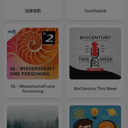
法律攻防
ToxChats©
IQ - Wissenschaft und
BioCentury This Week
Forschung