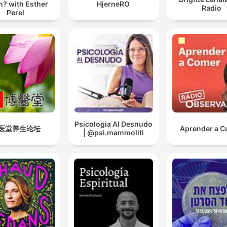
n? with Esther
HjerneRO
Radio
Perel
Psicologia Al Desnudo
医堂养生论坛
Aprender a 
| @psi.mammoliti