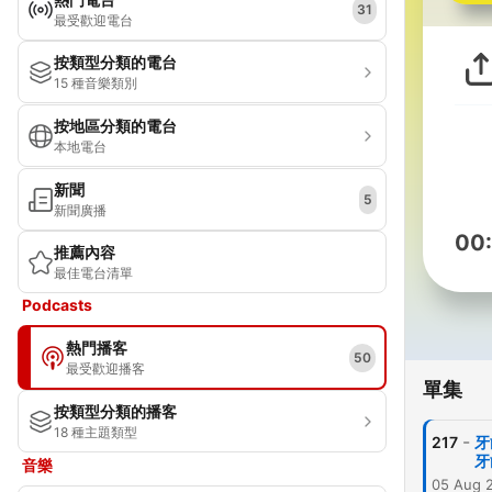
31
最受歡迎電台
按類型分類的電台
15 種音樂類別
按地區分類的電台
本地電台
新聞
5
新聞廣播
00
推薦內容
最佳電台清單
Podcasts
熱門播客
50
最受歡迎播客
單集
按類型分類的播客
18 種主題類型
-
217
牙
牙
音樂
05 Aug 