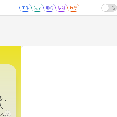
工作
健身
睡眠
放鬆
旅行
後，
人