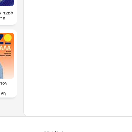
רטן עם
רגר
 τον
ννη