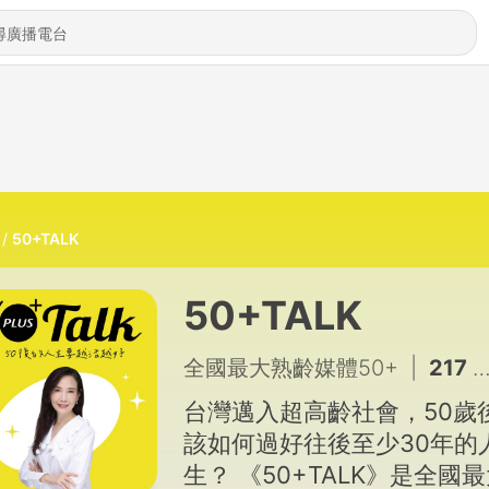
50+TALK
50+TALK
全國最大熟齡媒體50+
|
217 - 牙齒變黃可能是老化的現象之一！黃斌洋醫師：熟齡族護琺瑯質，3關鍵守住牙齒亮白｜EP216
台灣邁入超高齡社會，50歲
該如何過好往後至少30年的
生？ 《50+TALK》是全國最大熟