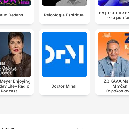
לפצח את קוד הס
aud Dedans
Psicología Espiritual
פרופ' רענן ב
 Meyer Enjoying
ΖΩ ΚΑΛΑ Με
day Life® Radio
Doctor Mihail
Μιχάλη
Podcast
Κεφαλογιά