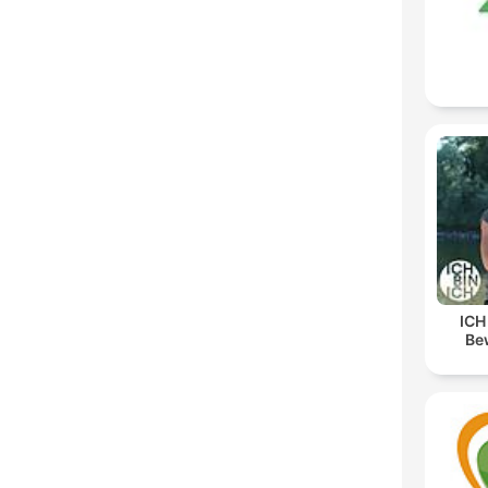
ICH
Be