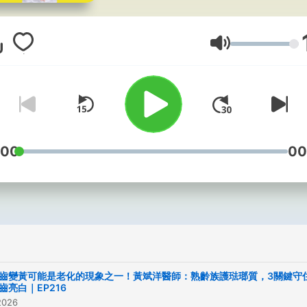
齡媒體《50+》所製播的
podcast，提倡用「新的方
創造自己的理想老後」。 由
音量
50+總編輯兼副執行長王美
總顧問周慧婷輪流主持，透
入的專家訪談，涵蓋健康、
顧、心靈、理財、居住.....
議題，一次提供一個顛覆的
:00
00
念，讓你的人生下半場，每
次，愈活愈好！ 《50+》網站：
https://www.fiftyplus.com.
《50＋》臉書：
https://www.facebook.co
《50+》IG：
齒變黃可能是老化的現象之一！黃斌洋醫師：熟齡族護琺瑯質，3關鍵守
https://www.instagram.co
齒亮白｜EP216
2026