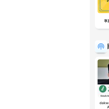
寧
dakwa
A