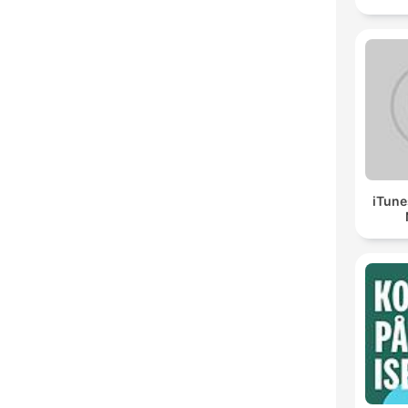
iTune