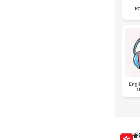
KO
Engl
T
香