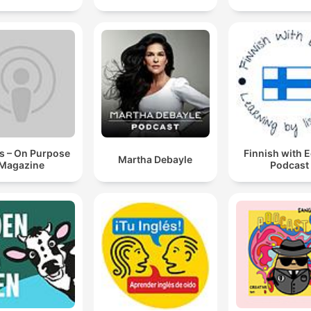
s – On Purpose
Finnish with 
Martha Debayle
Magazine
Podcast