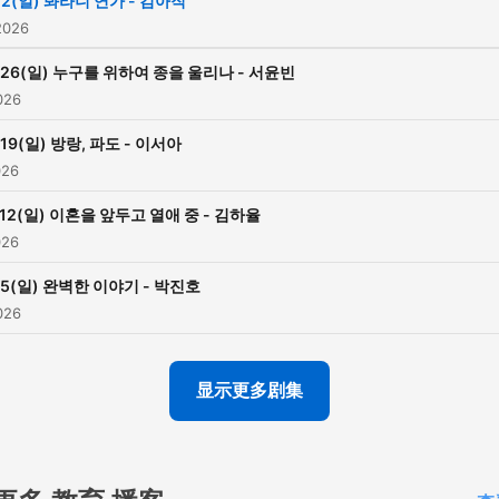
/2(일) 봐라니 연가 - 김아직
2026
/26(일) 누구를 위하여 종을 울리나 - 서윤빈
026
/19(일) 방랑, 파도 - 이서아
026
/12(일) 이혼을 앞두고 열애 중 - 김하율
026
/5(일) 완벽한 이야기 - 박진호
026
显示更多剧集