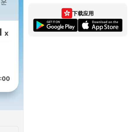
깨운
下载应用
1
x
:00