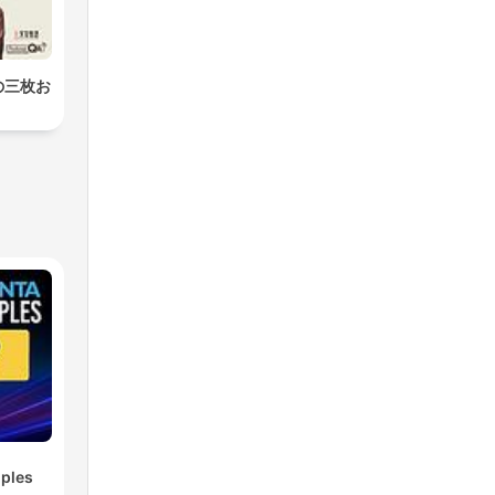
の三枚お
ples