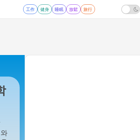
工作
健身
睡眠
放鬆
旅行
학
서와