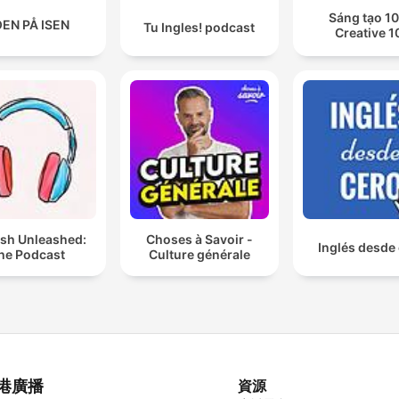
Sáng tạo 10
EN PÅ ISEN
Tu Ingles! podcast
Creative 1
ish Unleashed:
Choses à Savoir -
Inglés desde
he Podcast
Culture générale
港廣播
資源