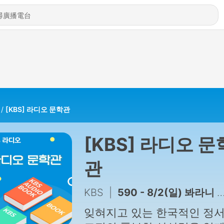
[KBS] 라디오 문학관
[KBS] 라디오 문
관
KBS
|
590 - 8/2(일) 봐라니 연가 - 김아직
잊혀지고 있는 한국적인 정