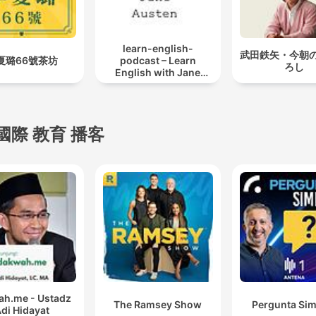
learn-english-
武田鉄矢・今朝
夏璐66號茶坊
podcast – Learn
ろし
English with Jane
Austen
國際 教育 播客
h.me - Ustadz
The Ramsey Show
Pergunta Sim
di Hidayat