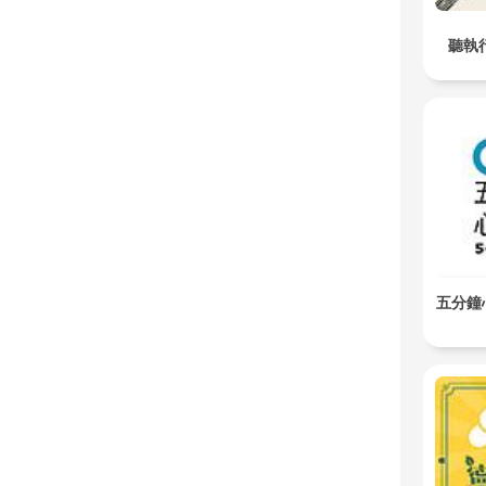
聽執
五分鐘